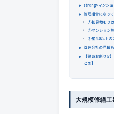
strong>マ
管理組合になって
①相見積もりは
②マンション
③星4.0以上
管理会社の見積も
【役員お断り⁉】
とめ】
大規模修繕工