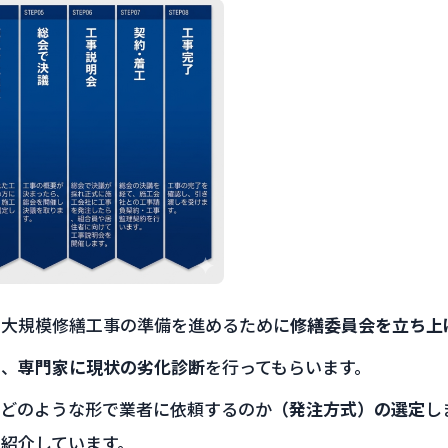
、大規模修繕工事の準備を進めるために
修繕委員会を立ち上
ら、
専門家に現状の劣化診断
を行ってもらいます。
、どのような形で業者に依頼するのか
（発注方式）の選定
し
紹介しています。