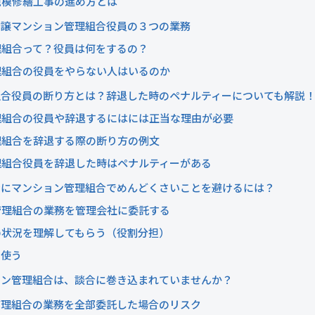
規模修繕工事の進め方とは
分譲マンション管理組合役員の３つの業務
理組合って？役員は何をするの？
理組合の役員をやらない人はいるのか
組合役員の断り方とは？辞退した時のペナルティーについても解説
理組合の役員や辞退するにはには正当な理由が必要
理組合を辞退する際の断り方の例文
理組合役員を辞退した時はペナルティーがある
合にマンション管理組合でめんどくさいことを避けるには？
管理組合の業務を管理会社に委託する
の状況を理解してもらう（役割分担）
を使う
ョン管理組合は、談合に巻き込まれていませんか？
管理組合の業務を全部委託した場合のリスク