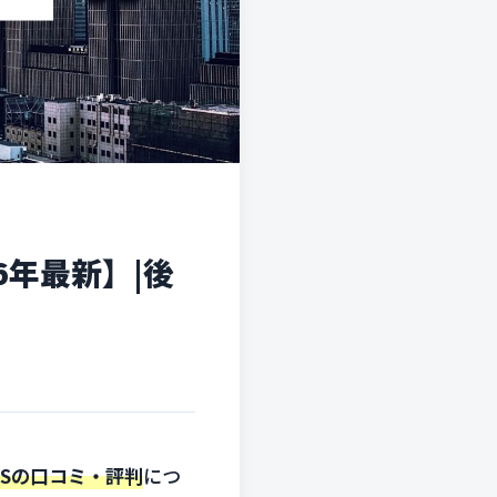
6年最新】|後
’Sの口コミ・評判
につ