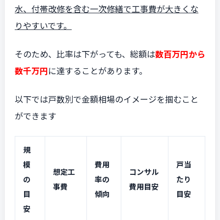
水、付帯改修を含む一次修繕で工事費が大きくな
りやすいです。
そのため、比率は下がっても、総額は
数百万円から
数千万円
に達することがあります。
以下では戸数別で金額相場のイメージを掴むこと
ができます
規
模
費用
戸当
想定工
コンサル
の
率の
たり
事費
費用目安
目
傾向
目安
安