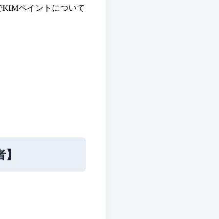
でKIMペイントについて
者】