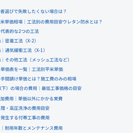
業者選びで失敗したくない場合は？
平米単価相場｜工法別の費用目安ウレタン防水とは？
代表的な2つの工法
｜密着工法（X-2）
｜通気緩衝工法（X-1）
価｜その他工法（メッシュ工法など）
の単価表を一覧｜工法別平米単価
の手間請け単価とは？施工費のみの相場
以下）の場合の費用｜最低工事価格の目安
追加費用｜単価以外にかかる実費
処理・高圧洗浄の費用目安
く発生する付帯工事の費用
ト｜耐用年数とメンテナンス費用