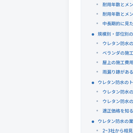
耐用年数とメ
耐用年数とメ
中長期的に見
規模別・部位別
ウレタン防水
ベランダの施
屋上の施工費
雨漏り跡があ
ウレタン防水の
ウレタン防水
ウレタン防水
適正価格を知る
ウレタン防水の
2~3社から相