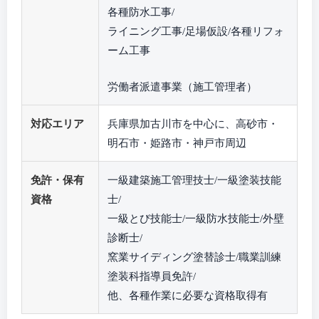
各種防水工事/
ライニング工事/足場仮設/各種リフォ
ーム工事
労働者派遣事業（施工管理者）
対応エリア
兵庫県加古川市を中心に、高砂市・
明石市・姫路市・神戸市周辺
免許・保有
一級建築施工管理技士/一級塗装技能
資格
士/
一級とび技能士/一級防水技能士/外壁
診断士/
窯業サイディング塗替診士/職業訓練
塗装科指導員免許/
他、各種作業に必要な資格取得有