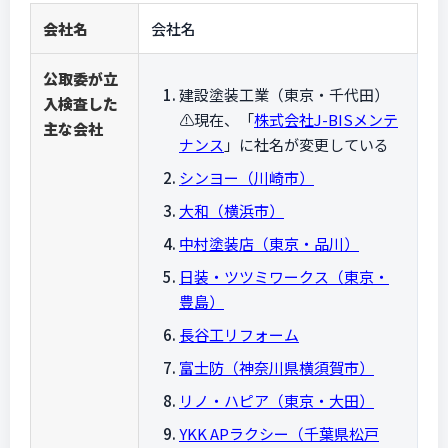
会社名
会社名
公取委が立
建設塗装工業（東京・千代田）
入検査した
⚠️現在、「
株式会社J-BISメンテ
主な会社
ナンス
」に社名が変更している
シンヨー（川崎市）
大和（横浜市）
中村塗装店（東京・品川）
日装・ツツミワークス（東京・
豊島）
長谷工リフォーム
富士防（神奈川県横須賀市）
リノ・ハピア（東京・大田）
YKK APラクシー（千葉県松戸